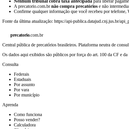
Nenhum tribunal cobra taxa antecipada
para liberar pagamen
A precatorio.com.br
não compra precatórios
e não intermedia
Confirme qualquer informação que você recebeu por telefone, W
Fonte da última atualização:
https://api-publica.datajud.cnj.jus.br/api
precatorio
.com.br
Central pública de precatórios brasileiros. Plataforma neutra de co
Os dados aqui exibidos são públicos por força do art. 100 da CF e 
Consulta
Federais
Estaduais
Por assunto
Por vara
Por município
Aprenda
Como funciona
Posso vender?
Calculadora