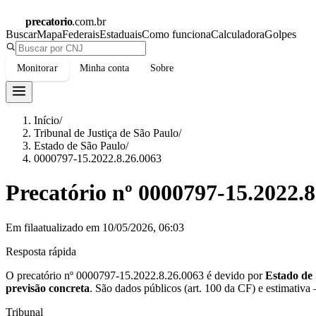
precatorio
.com.br
Buscar
Mapa
Federais
Estaduais
Como funciona
Calculadora
Golpes
Monitorar
Minha conta
Sobre
Início
/
Tribunal de Justiça de São Paulo
/
Estado de São Paulo
/
0000797-15.2022.8.26.0063
Precatório nº
0000797-15.2022.8
Em fila
atualizado em
10/05/2026, 06:03
Resposta rápida
O precatório nº
0000797-15.2022.8.26.0063
é devido por
Estado de
previsão concreta
.
São dados públicos (art. 100 da CF) e estimativa
Tribunal