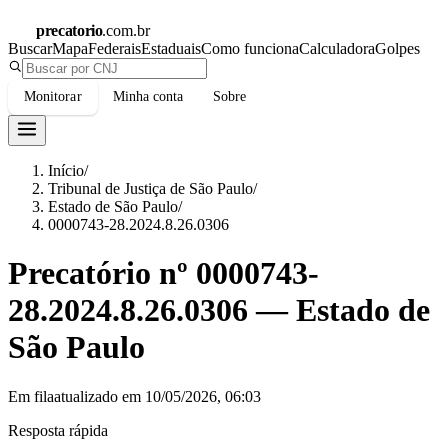
precatorio
.com.br
Buscar
Mapa
Federais
Estaduais
Como funciona
Calculadora
Golpes
Monitorar
Minha conta
Sobre
Início
/
Tribunal de Justiça de São Paulo
/
Estado de São Paulo
/
0000743-28.2024.8.26.0306
Precatório nº
0000743-
28.2024.8.26.0306
—
Estado de
São Paulo
Em fila
atualizado em
10/05/2026, 06:03
Resposta rápida