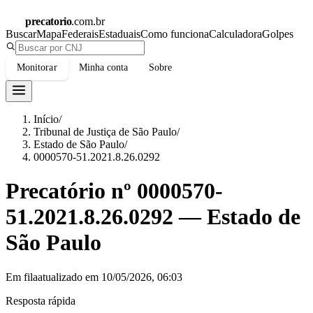
precatorio
.com.br
Buscar
Mapa
Federais
Estaduais
Como funciona
Calculadora
Golpes
Monitorar
Minha conta
Sobre
Início
/
Tribunal de Justiça de São Paulo
/
Estado de São Paulo
/
0000570-51.2021.8.26.0292
Precatório nº
0000570-
51.2021.8.26.0292
—
Estado de
São Paulo
Em fila
atualizado em
10/05/2026, 06:03
Resposta rápida