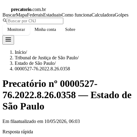
precatorio
.com.br
Buscar
Mapa
Federais
Estaduais
Como funciona
Calculadora
Golpes
Monitorar
Minha conta
Sobre
Início
/
Tribunal de Justiça de São Paulo
/
Estado de São Paulo
/
0000527-76.2022.8.26.0358
Precatório nº
0000527-
76.2022.8.26.0358
—
Estado de
São Paulo
Em fila
atualizado em
10/05/2026, 06:03
Resposta rápida