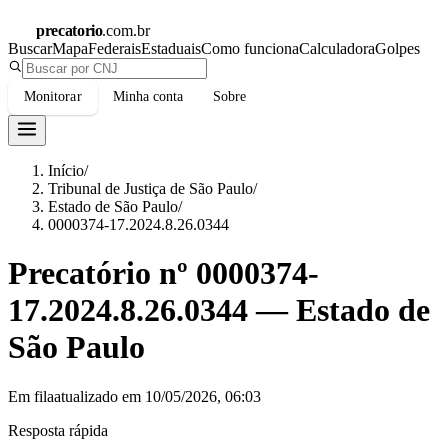
precatorio
.com.br
Buscar
Mapa
Federais
Estaduais
Como funciona
Calculadora
Golpes
Monitorar
Minha conta
Sobre
Início
/
Tribunal de Justiça de São Paulo
/
Estado de São Paulo
/
0000374-17.2024.8.26.0344
Precatório nº
0000374-
17.2024.8.26.0344
—
Estado de
São Paulo
Em fila
atualizado em
10/05/2026, 06:03
Resposta rápida