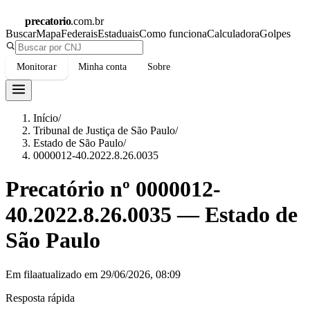
precatorio
.com.br
Buscar
Mapa
Federais
Estaduais
Como funciona
Calculadora
Golpes
Monitorar
Minha conta
Sobre
Início
/
Tribunal de Justiça de São Paulo
/
Estado de São Paulo
/
0000012-40.2022.8.26.0035
Precatório nº
0000012-
40.2022.8.26.0035
—
Estado de
São Paulo
Em fila
atualizado em
29/06/2026, 08:09
Resposta rápida