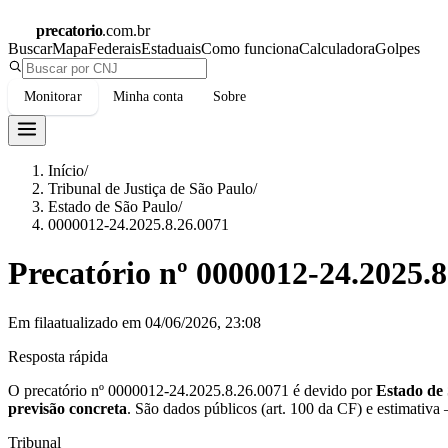
precatorio
.com.br
Buscar
Mapa
Federais
Estaduais
Como funciona
Calculadora
Golpes
Monitorar
Minha conta
Sobre
Início
/
Tribunal de Justiça de São Paulo
/
Estado de São Paulo
/
0000012-24.2025.8.26.0071
Precatório nº
0000012-24.2025.8
Em fila
atualizado em
04/06/2026, 23:08
Resposta rápida
O precatório nº
0000012-24.2025.8.26.0071
é devido por
Estado de
previsão concreta
.
São dados públicos (art. 100 da CF) e estimativa
Tribunal