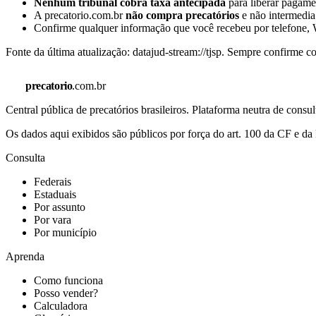
Nenhum tribunal cobra taxa antecipada
para liberar pagamen
A precatorio.com.br
não compra precatórios
e não intermedia
Confirme qualquer informação que você recebeu por telefone, W
Fonte da última atualização:
datajud-stream://tjsp
. Sempre confirme co
precatorio
.com.br
Central pública de precatórios brasileiros. Plataforma neutra de co
Os dados aqui exibidos são públicos por força do art. 100 da CF e 
Consulta
Federais
Estaduais
Por assunto
Por vara
Por município
Aprenda
Como funciona
Posso vender?
Calculadora