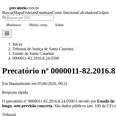
precatorio
.com.br
Buscar
Mapa
Federais
Estaduais
Como funciona
Calculadora
Golpes
Monitorar
Minha conta
Sobre
Início
/
Tribunal de Justiça de Santa Catarina
/
Estado de Santa Catarina
/
0000011-82.2016.8.24.0500
Precatório nº
0000011-82.2016.8
Em fila
atualizado em
05/06/2026, 00:21
Resposta rápida
O precatório nº
0000011-82.2016.8.24.0500
é devido por
Estado de 
longo, sem previsão concreta
.
São dados públicos (art. 100 da CF) 
Tribunal