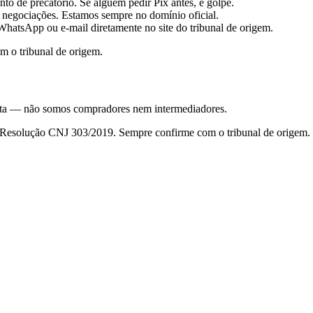
to de precatório. Se alguém pedir Pix antes, é golpe.
 negociações. Estamos sempre no domínio oficial.
hatsApp ou e-mail diretamente no site do tribunal de origem.
m o tribunal de origem.
nsulta — não somos compradores nem intermediadores.
da Resolução CNJ 303/2019. Sempre confirme com o tribunal de origem.