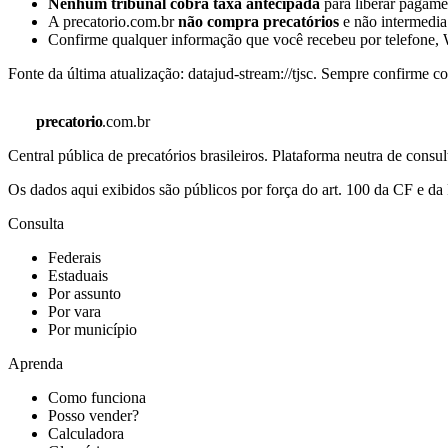
Nenhum tribunal cobra taxa antecipada
para liberar pagamen
A precatorio.com.br
não compra precatórios
e não intermedia
Confirme qualquer informação que você recebeu por telefone, W
Fonte da última atualização:
datajud-stream://tjsc
. Sempre confirme co
precatorio
.com.br
Central pública de precatórios brasileiros. Plataforma neutra de co
Os dados aqui exibidos são públicos por força do art. 100 da CF e 
Consulta
Federais
Estaduais
Por assunto
Por vara
Por município
Aprenda
Como funciona
Posso vender?
Calculadora