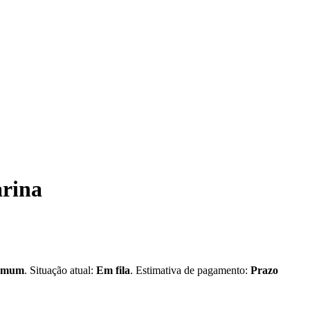
arina
omum
. Situação atual:
Em fila
. Estimativa de pagamento:
Prazo