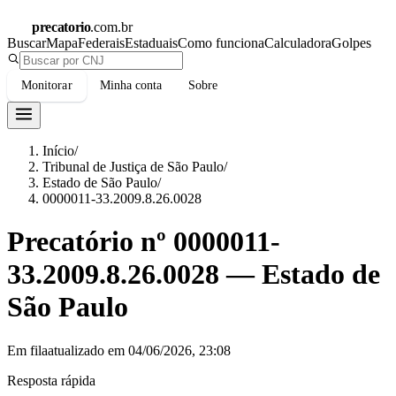
precatorio
.com.br
Buscar
Mapa
Federais
Estaduais
Como funciona
Calculadora
Golpes
Monitorar
Minha conta
Sobre
Início
/
Tribunal de Justiça de São Paulo
/
Estado de São Paulo
/
0000011-33.2009.8.26.0028
Precatório nº
0000011-
33.2009.8.26.0028
—
Estado de
São Paulo
Em fila
atualizado em
04/06/2026, 23:08
Resposta rápida