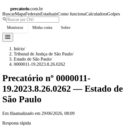
precatorio
.com.br
Buscar
Mapa
Federais
Estaduais
Como funciona
Calculadora
Golpes
Monitorar
Minha conta
Sobre
Início
/
Tribunal de Justiça de São Paulo
/
Estado de São Paulo
/
0000011-19.2023.8.26.0262
Precatório nº
0000011-
19.2023.8.26.0262
—
Estado de
São Paulo
Em fila
atualizado em
29/06/2026, 08:09
Resposta rápida