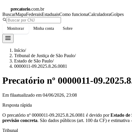
precatorio
.com.br
Buscar
Mapa
Federais
Estaduais
Como funciona
Calculadora
Golpes
Monitorar
Minha conta
Sobre
Início
/
Tribunal de Justiça de São Paulo
/
Estado de São Paulo
/
0000011-09.2025.8.26.0081
Precatório nº
0000011-09.2025.8
Em fila
atualizado em
04/06/2026, 23:08
Resposta rápida
O precatório nº
0000011-09.2025.8.26.0081
é devido por
Estado de
previsão concreta
.
São dados públicos (art. 100 da CF) e estimativa
Tribunal