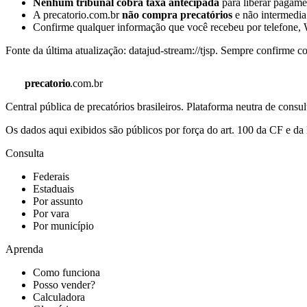
Nenhum tribunal cobra taxa antecipada
para liberar pagamen
A precatorio.com.br
não compra precatórios
e não intermedia
Confirme qualquer informação que você recebeu por telefone, W
Fonte da última atualização:
datajud-stream://tjsp
. Sempre confirme co
precatorio
.com.br
Central pública de precatórios brasileiros. Plataforma neutra de co
Os dados aqui exibidos são públicos por força do art. 100 da CF e 
Consulta
Federais
Estaduais
Por assunto
Por vara
Por município
Aprenda
Como funciona
Posso vender?
Calculadora