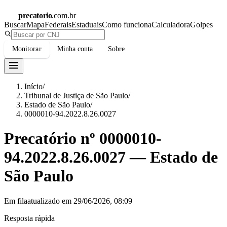
precatorio
.com.br
Buscar
Mapa
Federais
Estaduais
Como funciona
Calculadora
Golpes
Monitorar
Minha conta
Sobre
Início
/
Tribunal de Justiça de São Paulo
/
Estado de São Paulo
/
0000010-94.2022.8.26.0027
Precatório nº
0000010-
94.2022.8.26.0027
—
Estado de
São Paulo
Em fila
atualizado em
29/06/2026, 08:09
Resposta rápida