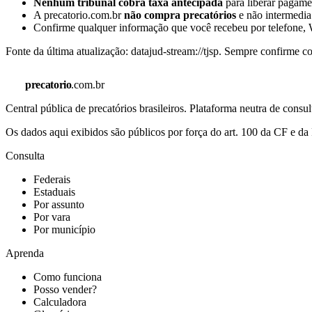
Nenhum tribunal cobra taxa antecipada
para liberar pagamen
A precatorio.com.br
não compra precatórios
e não intermedia
Confirme qualquer informação que você recebeu por telefone, W
Fonte da última atualização:
datajud-stream://tjsp
. Sempre confirme co
precatorio
.com.br
Central pública de precatórios brasileiros. Plataforma neutra de co
Os dados aqui exibidos são públicos por força do art. 100 da CF e 
Consulta
Federais
Estaduais
Por assunto
Por vara
Por município
Aprenda
Como funciona
Posso vender?
Calculadora