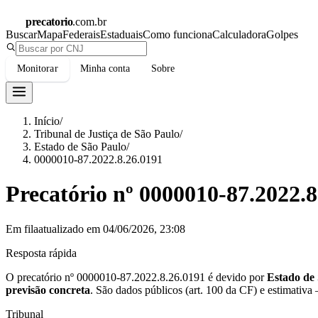
precatorio
.com.br
Buscar
Mapa
Federais
Estaduais
Como funciona
Calculadora
Golpes
Monitorar
Minha conta
Sobre
Início
/
Tribunal de Justiça de São Paulo
/
Estado de São Paulo
/
0000010-87.2022.8.26.0191
Precatório nº
0000010-87.2022.8
Em fila
atualizado em
04/06/2026, 23:08
Resposta rápida
O precatório nº
0000010-87.2022.8.26.0191
é devido por
Estado de
previsão concreta
.
São dados públicos (art. 100 da CF) e estimativa
Tribunal