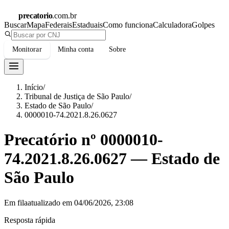
precatorio
.com.br
Buscar
Mapa
Federais
Estaduais
Como funciona
Calculadora
Golpes
Monitorar
Minha conta
Sobre
Início
/
Tribunal de Justiça de São Paulo
/
Estado de São Paulo
/
0000010-74.2021.8.26.0627
Precatório nº
0000010-
74.2021.8.26.0627
—
Estado de
São Paulo
Em fila
atualizado em
04/06/2026, 23:08
Resposta rápida