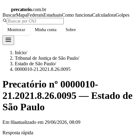
precatorio
.com.br
Buscar
Mapa
Federais
Estaduais
Como funciona
Calculadora
Golpes
Monitorar
Minha conta
Sobre
Início
/
Tribunal de Justiça de São Paulo
/
Estado de São Paulo
/
0000010-21.2021.8.26.0095
Precatório nº
0000010-
21.2021.8.26.0095
—
Estado de
São Paulo
Em fila
atualizado em
29/06/2026, 08:09
Resposta rápida