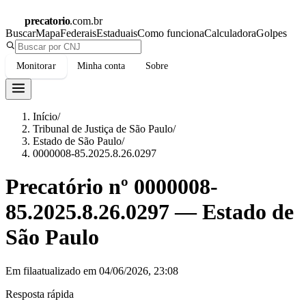
precatorio
.com.br
Buscar
Mapa
Federais
Estaduais
Como funciona
Calculadora
Golpes
Monitorar
Minha conta
Sobre
Início
/
Tribunal de Justiça de São Paulo
/
Estado de São Paulo
/
0000008-85.2025.8.26.0297
Precatório nº
0000008-
85.2025.8.26.0297
—
Estado de
São Paulo
Em fila
atualizado em
04/06/2026, 23:08
Resposta rápida