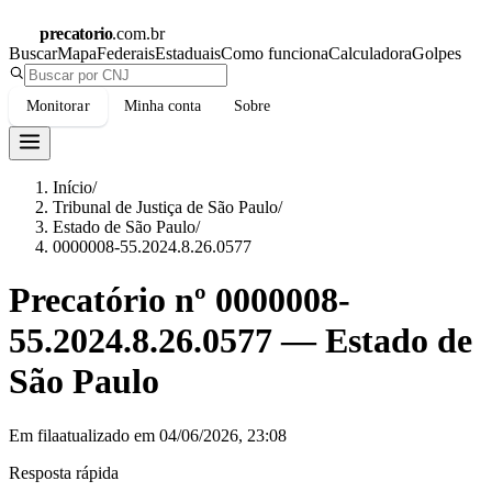
precatorio
.com.br
Buscar
Mapa
Federais
Estaduais
Como funciona
Calculadora
Golpes
Monitorar
Minha conta
Sobre
Início
/
Tribunal de Justiça de São Paulo
/
Estado de São Paulo
/
0000008-55.2024.8.26.0577
Precatório nº
0000008-
55.2024.8.26.0577
—
Estado de
São Paulo
Em fila
atualizado em
04/06/2026, 23:08
Resposta rápida