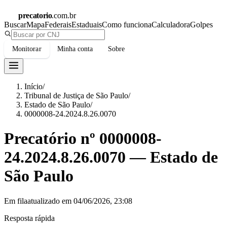
precatorio
.com.br
Buscar
Mapa
Federais
Estaduais
Como funciona
Calculadora
Golpes
Monitorar
Minha conta
Sobre
Início
/
Tribunal de Justiça de São Paulo
/
Estado de São Paulo
/
0000008-24.2024.8.26.0070
Precatório nº
0000008-
24.2024.8.26.0070
—
Estado de
São Paulo
Em fila
atualizado em
04/06/2026, 23:08
Resposta rápida