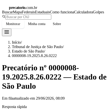
precatorio
.com.br
Buscar
Mapa
Federais
Estaduais
Como funciona
Calculadora
Golpes
Monitorar
Minha conta
Sobre
Início
/
Tribunal de Justiça de São Paulo
/
Estado de São Paulo
/
0000008-19.2025.8.26.0222
Precatório nº
0000008-
19.2025.8.26.0222
—
Estado de
São Paulo
Em fila
atualizado em
29/06/2026, 08:09
Resposta rápida