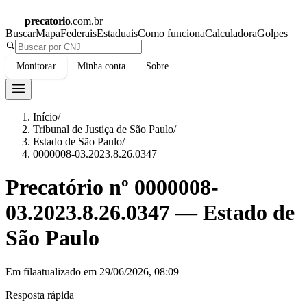
precatorio
.com.br
Buscar
Mapa
Federais
Estaduais
Como funciona
Calculadora
Golpes
Monitorar
Minha conta
Sobre
Início
/
Tribunal de Justiça de São Paulo
/
Estado de São Paulo
/
0000008-03.2023.8.26.0347
Precatório nº
0000008-
03.2023.8.26.0347
—
Estado de
São Paulo
Em fila
atualizado em
29/06/2026, 08:09
Resposta rápida