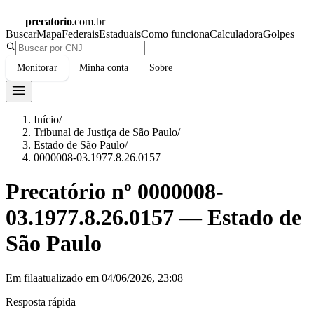
precatorio
.com.br
Buscar
Mapa
Federais
Estaduais
Como funciona
Calculadora
Golpes
Monitorar
Minha conta
Sobre
Início
/
Tribunal de Justiça de São Paulo
/
Estado de São Paulo
/
0000008-03.1977.8.26.0157
Precatório nº
0000008-
03.1977.8.26.0157
—
Estado de
São Paulo
Em fila
atualizado em
04/06/2026, 23:08
Resposta rápida