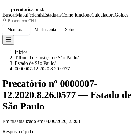
precatorio
.com.br
Buscar
Mapa
Federais
Estaduais
Como funciona
Calculadora
Golpes
Monitorar
Minha conta
Sobre
Início
/
Tribunal de Justiça de São Paulo
/
Estado de São Paulo
/
0000007-12.2020.8.26.0577
Precatório nº
0000007-
12.2020.8.26.0577
—
Estado de
São Paulo
Em fila
atualizado em
04/06/2026, 23:08
Resposta rápida