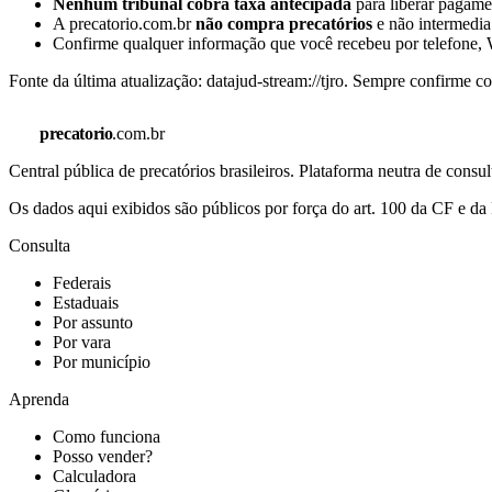
Nenhum tribunal cobra taxa antecipada
para liberar pagamen
A precatorio.com.br
não compra precatórios
e não intermedia
Confirme qualquer informação que você recebeu por telefone, W
Fonte da última atualização:
datajud-stream://tjro
. Sempre confirme co
precatorio
.com.br
Central pública de precatórios brasileiros. Plataforma neutra de co
Os dados aqui exibidos são públicos por força do art. 100 da CF e 
Consulta
Federais
Estaduais
Por assunto
Por vara
Por município
Aprenda
Como funciona
Posso vender?
Calculadora