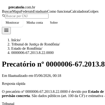
precatorio
.com.br
Buscar
Mapa
Federais
Estaduais
Como funciona
Calculadora
Golpes
Monitorar
Minha conta
Sobre
Início
/
Tribunal de Justiça de Rondônia
/
Estado de Rondônia
/
0000006-67.2013.8.22.0000
Precatório nº
0000006-67.2013.8
Em fila
atualizado em
05/06/2026, 00:18
Resposta rápida
O precatório nº
0000006-67.2013.8.22.0000
é devido por
Estado de
previsão concreta
.
São dados públicos (art. 100 da CF) e estimativa
Tribunal