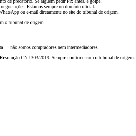
to de precatório. Se alguém pedir Pix antes, é golpe.
 negociações. Estamos sempre no domínio oficial.
hatsApp ou e-mail diretamente no site do tribunal de origem.
m o tribunal de origem.
nsulta — não somos compradores nem intermediadores.
da Resolução CNJ 303/2019. Sempre confirme com o tribunal de origem.