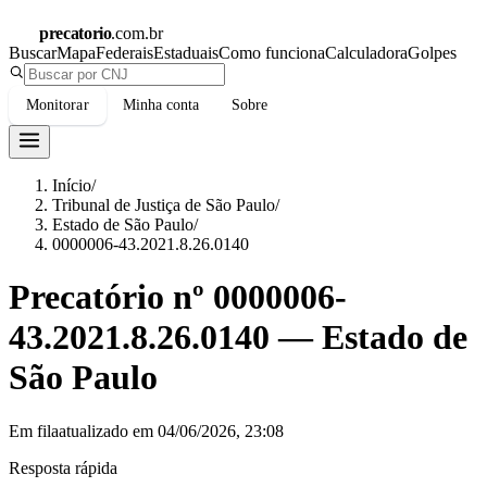
precatorio
.com.br
Buscar
Mapa
Federais
Estaduais
Como funciona
Calculadora
Golpes
Monitorar
Minha conta
Sobre
Início
/
Tribunal de Justiça de São Paulo
/
Estado de São Paulo
/
0000006-43.2021.8.26.0140
Precatório nº
0000006-
43.2021.8.26.0140
—
Estado de
São Paulo
Em fila
atualizado em
04/06/2026, 23:08
Resposta rápida