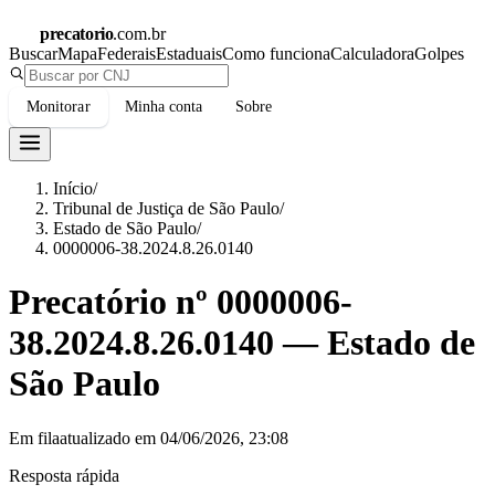
precatorio
.com.br
Buscar
Mapa
Federais
Estaduais
Como funciona
Calculadora
Golpes
Monitorar
Minha conta
Sobre
Início
/
Tribunal de Justiça de São Paulo
/
Estado de São Paulo
/
0000006-38.2024.8.26.0140
Precatório nº
0000006-
38.2024.8.26.0140
—
Estado de
São Paulo
Em fila
atualizado em
04/06/2026, 23:08
Resposta rápida