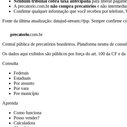
Nenhum tribunal cobra taxa antecipada
para liberar pagamen
A precatorio.com.br
não compra precatórios
e não intermedia
Confirme qualquer informação que você recebeu por telefone, W
Fonte da última atualização:
datajud-stream://tjsp
. Sempre confirme co
precatorio
.com.br
Central pública de precatórios brasileiros. Plataforma neutra de co
Os dados aqui exibidos são públicos por força do art. 100 da CF e 
Consulta
Federais
Estaduais
Por assunto
Por vara
Por município
Aprenda
Como funciona
Posso vender?
Calculadora