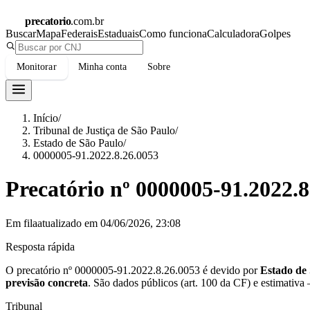
precatorio
.com.br
Buscar
Mapa
Federais
Estaduais
Como funciona
Calculadora
Golpes
Monitorar
Minha conta
Sobre
Início
/
Tribunal de Justiça de São Paulo
/
Estado de São Paulo
/
0000005-91.2022.8.26.0053
Precatório nº
0000005-91.2022.8
Em fila
atualizado em
04/06/2026, 23:08
Resposta rápida
O precatório nº
0000005-91.2022.8.26.0053
é devido por
Estado de
previsão concreta
.
São dados públicos (art. 100 da CF) e estimativa
Tribunal