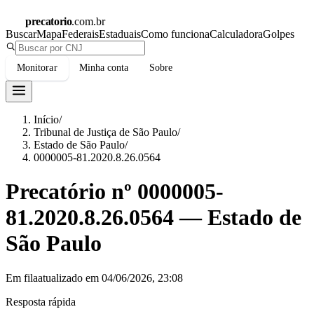
precatorio
.com.br
Buscar
Mapa
Federais
Estaduais
Como funciona
Calculadora
Golpes
Monitorar
Minha conta
Sobre
Início
/
Tribunal de Justiça de São Paulo
/
Estado de São Paulo
/
0000005-81.2020.8.26.0564
Precatório nº
0000005-
81.2020.8.26.0564
—
Estado de
São Paulo
Em fila
atualizado em
04/06/2026, 23:08
Resposta rápida