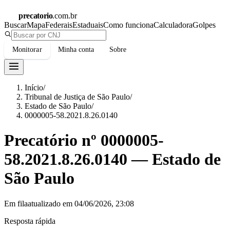
precatorio
.com.br
Buscar
Mapa
Federais
Estaduais
Como funciona
Calculadora
Golpes
Monitorar
Minha conta
Sobre
Início
/
Tribunal de Justiça de São Paulo
/
Estado de São Paulo
/
0000005-58.2021.8.26.0140
Precatório nº
0000005-
58.2021.8.26.0140
—
Estado de
São Paulo
Em fila
atualizado em
04/06/2026, 23:08
Resposta rápida