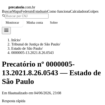
precatorio
.com.br
Buscar
Mapa
Federais
Estaduais
Como funciona
Calculadora
Golpes
Monitorar
Minha conta
Sobre
Início
/
Tribunal de Justiça de São Paulo
/
Estado de São Paulo
/
0000005-13.2021.8.26.0543
Precatório nº
0000005-
13.2021.8.26.0543
—
Estado de
São Paulo
Em fila
atualizado em
04/06/2026, 23:08
Resposta rápida