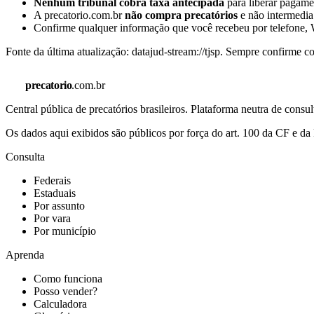
Nenhum tribunal cobra taxa antecipada
para liberar pagamen
A precatorio.com.br
não compra precatórios
e não intermedia
Confirme qualquer informação que você recebeu por telefone, W
Fonte da última atualização:
datajud-stream://tjsp
. Sempre confirme co
precatorio
.com.br
Central pública de precatórios brasileiros. Plataforma neutra de co
Os dados aqui exibidos são públicos por força do art. 100 da CF e 
Consulta
Federais
Estaduais
Por assunto
Por vara
Por município
Aprenda
Como funciona
Posso vender?
Calculadora