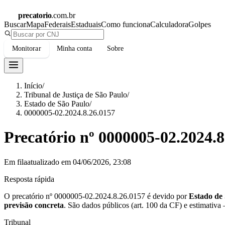
precatorio
.com.br
Buscar
Mapa
Federais
Estaduais
Como funciona
Calculadora
Golpes
Monitorar
Minha conta
Sobre
Início
/
Tribunal de Justiça de São Paulo
/
Estado de São Paulo
/
0000005-02.2024.8.26.0157
Precatório nº
0000005-02.2024.8
Em fila
atualizado em
04/06/2026, 23:08
Resposta rápida
O precatório nº
0000005-02.2024.8.26.0157
é devido por
Estado de
previsão concreta
.
São dados públicos (art. 100 da CF) e estimativa
Tribunal