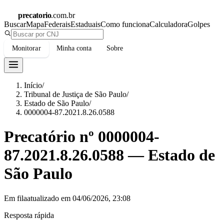
precatorio
.com.br
Buscar
Mapa
Federais
Estaduais
Como funciona
Calculadora
Golpes
Monitorar
Minha conta
Sobre
Início
/
Tribunal de Justiça de São Paulo
/
Estado de São Paulo
/
0000004-87.2021.8.26.0588
Precatório nº
0000004-
87.2021.8.26.0588
—
Estado de
São Paulo
Em fila
atualizado em
04/06/2026, 23:08
Resposta rápida