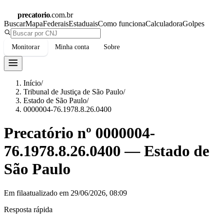
precatorio
.com.br
Buscar
Mapa
Federais
Estaduais
Como funciona
Calculadora
Golpes
Monitorar
Minha conta
Sobre
Início
/
Tribunal de Justiça de São Paulo
/
Estado de São Paulo
/
0000004-76.1978.8.26.0400
Precatório nº
0000004-
76.1978.8.26.0400
—
Estado de
São Paulo
Em fila
atualizado em
29/06/2026, 08:09
Resposta rápida