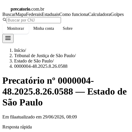
precatorio
.com.br
Buscar
Mapa
Federais
Estaduais
Como funciona
Calculadora
Golpes
Monitorar
Minha conta
Sobre
Início
/
Tribunal de Justiça de São Paulo
/
Estado de São Paulo
/
0000004-48.2025.8.26.0588
Precatório nº
0000004-
48.2025.8.26.0588
—
Estado de
São Paulo
Em fila
atualizado em
29/06/2026, 08:09
Resposta rápida