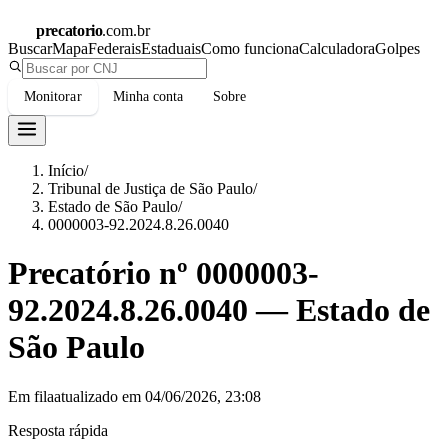
precatorio
.com.br
Buscar
Mapa
Federais
Estaduais
Como funciona
Calculadora
Golpes
Monitorar
Minha conta
Sobre
Início
/
Tribunal de Justiça de São Paulo
/
Estado de São Paulo
/
0000003-92.2024.8.26.0040
Precatório nº
0000003-
92.2024.8.26.0040
—
Estado de
São Paulo
Em fila
atualizado em
04/06/2026, 23:08
Resposta rápida