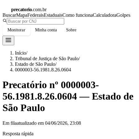
precatorio
.com.br
Buscar
Mapa
Federais
Estaduais
Como funciona
Calculadora
Golpes
Monitorar
Minha conta
Sobre
Início
/
Tribunal de Justiça de São Paulo
/
Estado de São Paulo
/
0000003-56.1981.8.26.0604
Precatório nº
0000003-
56.1981.8.26.0604
—
Estado de
São Paulo
Em fila
atualizado em
04/06/2026, 23:08
Resposta rápida