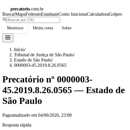
precatorio
.com.br
Buscar
Mapa
Federais
Estaduais
Como funciona
Calculadora
Golpes
Monitorar
Minha conta
Sobre
Início
/
Tribunal de Justiça de São Paulo
/
Estado de São Paulo
/
0000003-45.2019.8.26.0565
Precatório nº
0000003-
45.2019.8.26.0565
—
Estado de
São Paulo
Pago
atualizado em
04/06/2026, 23:08
Resposta rápida