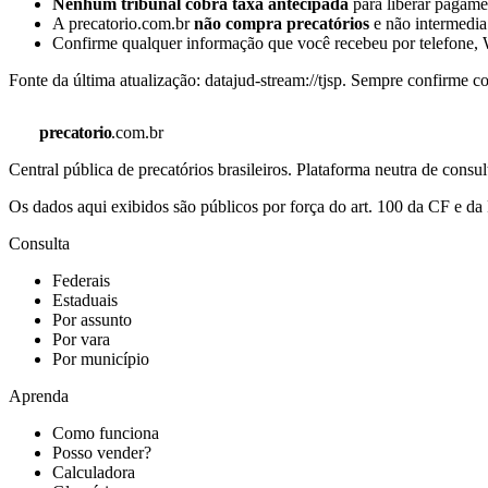
Nenhum tribunal cobra taxa antecipada
para liberar pagamen
A precatorio.com.br
não compra precatórios
e não intermedia
Confirme qualquer informação que você recebeu por telefone, W
Fonte da última atualização:
datajud-stream://tjsp
. Sempre confirme co
precatorio
.com.br
Central pública de precatórios brasileiros. Plataforma neutra de co
Os dados aqui exibidos são públicos por força do art. 100 da CF e 
Consulta
Federais
Estaduais
Por assunto
Por vara
Por município
Aprenda
Como funciona
Posso vender?
Calculadora