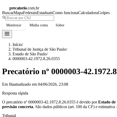
precatorio
.com.br
Buscar
Mapa
Federais
Estaduais
Como funciona
Calculadora
Golpes
Monitorar
Minha conta
Sobre
Início
/
Tribunal de Justiça de São Paulo
/
Estado de São Paulo
/
0000003-42.1972.8.26.0355
Precatório nº
0000003-42.1972.8
Em fila
atualizado em
04/06/2026, 23:08
Resposta rápida
O precatório nº
0000003-42.1972.8.26.0355
é devido por
Estado de
previsão concreta
.
São dados públicos (art. 100 da CF) e estimativa
Tribunal