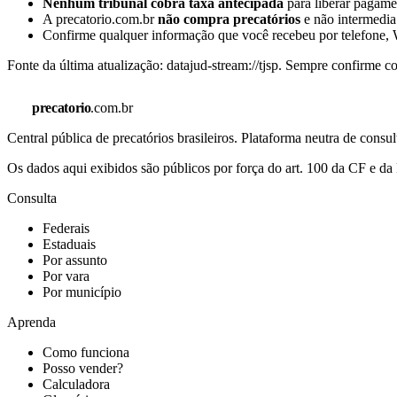
Nenhum tribunal cobra taxa antecipada
para liberar pagamen
A precatorio.com.br
não compra precatórios
e não intermedia
Confirme qualquer informação que você recebeu por telefone, W
Fonte da última atualização:
datajud-stream://tjsp
. Sempre confirme co
precatorio
.com.br
Central pública de precatórios brasileiros. Plataforma neutra de co
Os dados aqui exibidos são públicos por força do art. 100 da CF e 
Consulta
Federais
Estaduais
Por assunto
Por vara
Por município
Aprenda
Como funciona
Posso vender?
Calculadora