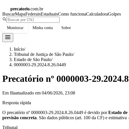
precatorio
.com.br
Buscar
Mapa
Federais
Estaduais
Como funciona
Calculadora
Golpes
Monitorar
Minha conta
Sobre
Início
/
Tribunal de Justiça de São Paulo
/
Estado de São Paulo
/
0000003-29.2024.8.26.0449
Precatório nº
0000003-29.2024.8
Em fila
atualizado em
04/06/2026, 23:08
Resposta rápida
O precatório nº
0000003-29.2024.8.26.0449
é devido por
Estado de
previsão concreta
.
São dados públicos (art. 100 da CF) e estimativa
Tribunal