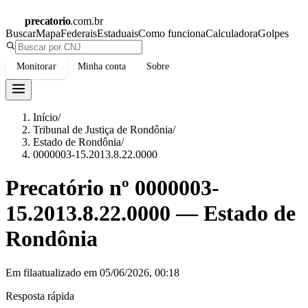
precatorio
.com.br
Buscar
Mapa
Federais
Estaduais
Como funciona
Calculadora
Golpes
Monitorar
Minha conta
Sobre
Início
/
Tribunal de Justiça de Rondônia
/
Estado de Rondônia
/
0000003-15.2013.8.22.0000
Precatório nº
0000003-
15.2013.8.22.0000
—
Estado de
Rondônia
Em fila
atualizado em
05/06/2026, 00:18
Resposta rápida