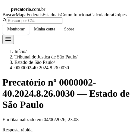
precatorio
.com.br
Buscar
Mapa
Federais
Estaduais
Como funciona
Calculadora
Golpes
Monitorar
Minha conta
Sobre
Início
/
Tribunal de Justiça de São Paulo
/
Estado de São Paulo
/
0000002-40.2024.8.26.0030
Precatório nº
0000002-
40.2024.8.26.0030
—
Estado de
São Paulo
Em fila
atualizado em
04/06/2026, 23:08
Resposta rápida