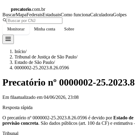
precatorio
.com.br
Buscar
Mapa
Federais
Estaduais
Como funciona
Calculadora
Golpes
Monitorar
Minha conta
Sobre
Início
/
Tribunal de Justiça de São Paulo
/
Estado de São Paulo
/
0000002-25.2023.8.26.0596
Precatório nº
0000002-25.2023.8
Em fila
atualizado em
04/06/2026, 23:08
Resposta rápida
O precatório nº
0000002-25.2023.8.26.0596
é devido por
Estado de
previsão concreta
.
São dados públicos (art. 100 da CF) e estimativa
Tribunal