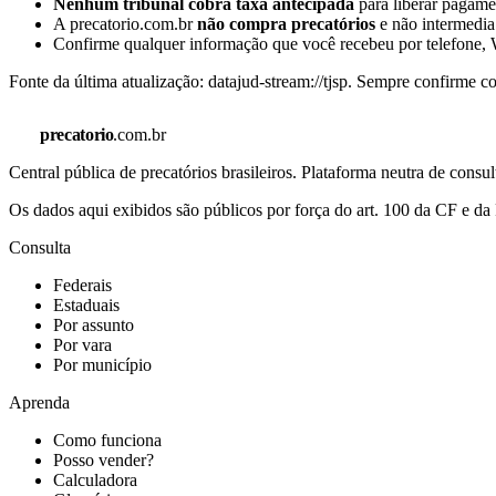
Nenhum tribunal cobra taxa antecipada
para liberar pagamen
A precatorio.com.br
não compra precatórios
e não intermedia
Confirme qualquer informação que você recebeu por telefone, W
Fonte da última atualização:
datajud-stream://tjsp
. Sempre confirme co
precatorio
.com.br
Central pública de precatórios brasileiros. Plataforma neutra de co
Os dados aqui exibidos são públicos por força do art. 100 da CF e 
Consulta
Federais
Estaduais
Por assunto
Por vara
Por município
Aprenda
Como funciona
Posso vender?
Calculadora