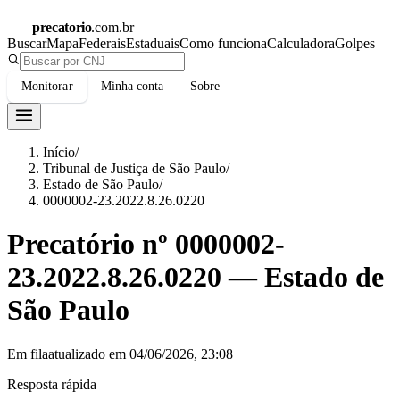
precatorio
.com.br
Buscar
Mapa
Federais
Estaduais
Como funciona
Calculadora
Golpes
Monitorar
Minha conta
Sobre
Início
/
Tribunal de Justiça de São Paulo
/
Estado de São Paulo
/
0000002-23.2022.8.26.0220
Precatório nº
0000002-
23.2022.8.26.0220
—
Estado de
São Paulo
Em fila
atualizado em
04/06/2026, 23:08
Resposta rápida