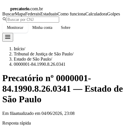
precatorio
.com.br
Buscar
Mapa
Federais
Estaduais
Como funciona
Calculadora
Golpes
Monitorar
Minha conta
Sobre
Início
/
Tribunal de Justiça de São Paulo
/
Estado de São Paulo
/
0000001-84.1990.8.26.0341
Precatório nº
0000001-
84.1990.8.26.0341
—
Estado de
São Paulo
Em fila
atualizado em
04/06/2026, 23:08
Resposta rápida