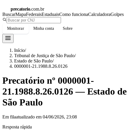
precatorio
.com.br
Buscar
Mapa
Federais
Estaduais
Como funciona
Calculadora
Golpes
Monitorar
Minha conta
Sobre
Início
/
Tribunal de Justiça de São Paulo
/
Estado de São Paulo
/
0000001-21.1988.8.26.0126
Precatório nº
0000001-
21.1988.8.26.0126
—
Estado de
São Paulo
Em fila
atualizado em
04/06/2026, 23:08
Resposta rápida