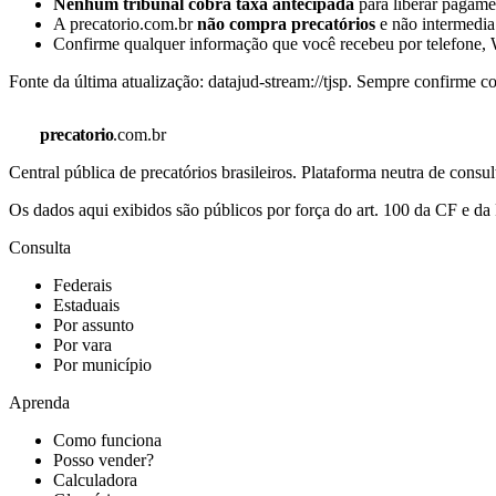
Nenhum tribunal cobra taxa antecipada
para liberar pagamen
A precatorio.com.br
não compra precatórios
e não intermedia
Confirme qualquer informação que você recebeu por telefone, W
Fonte da última atualização:
datajud-stream://tjsp
. Sempre confirme co
precatorio
.com.br
Central pública de precatórios brasileiros. Plataforma neutra de co
Os dados aqui exibidos são públicos por força do art. 100 da CF e 
Consulta
Federais
Estaduais
Por assunto
Por vara
Por município
Aprenda
Como funciona
Posso vender?
Calculadora