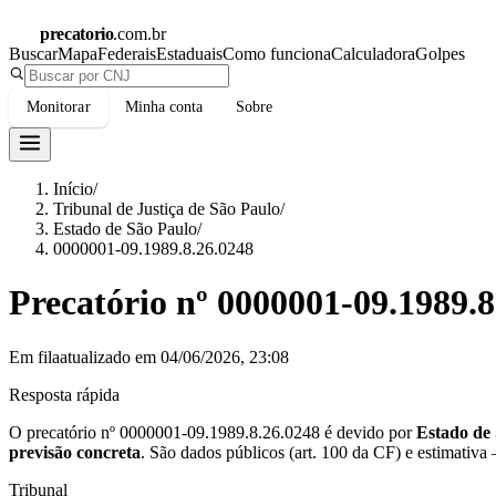
precatorio
.com.br
Buscar
Mapa
Federais
Estaduais
Como funciona
Calculadora
Golpes
Monitorar
Minha conta
Sobre
Início
/
Tribunal de Justiça de São Paulo
/
Estado de São Paulo
/
0000001-09.1989.8.26.0248
Precatório nº
0000001-09.1989.8
Em fila
atualizado em
04/06/2026, 23:08
Resposta rápida
O precatório nº
0000001-09.1989.8.26.0248
é devido por
Estado de
previsão concreta
.
São dados públicos (art. 100 da CF) e estimativa
Tribunal